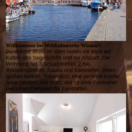
Willkommen im Weltkulturerbe Wismar!
Du wohnst direkt im alten Hafen mit Blick auf
Kutter, alte Segelschiffe und die Altstadt. Die
Wohnung hat 3 Schlafzimmer, 2 mit
Boxspringbetten, Sauna und Kaminofen, einen
großen Balkon, Traumblick, eine perfekte Küche,
hohe Decken, viel Platz, viel zu viele Fernseher
und einen Parkplatz für Landratten.